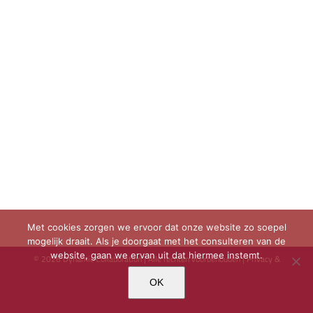
Met cookies zorgen we ervoor dat onze website zo soepel
mogelijk draait. Als je doorgaat met het consulteren van de
website, gaan we ervan uit dat hiermee instemt.
©
2026 Dynamic Collaboration | Alle rechten voorbehouden |
Privacy &
Cookie beleid
OK
X
LinkedIn