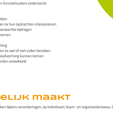
en functiehouders onderzocht:
utten
ven ze hun opdrachten interpreteren
 verwachte bijdragen
h nemen
rking
 ze wel of niet zullen bereiken
besluitvorming kunnen komen
orden ontwikkeld
elijk maakt
ijdens veranderingen, op individueel, team- en organisatieniveau. Dit