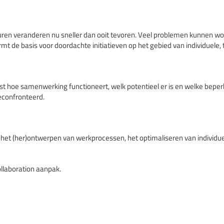
en veranderen nu sneller dan ooit tevoren. Veel problemen kunnen wo
ormt de basis voor doordachte initiatieven op het gebied van individuele
vast hoe samenwerking functioneert, welk potentieel er is en welke bep
econfronteerd.
p het (her)ontwerpen van werkprocessen, het optimaliseren van individue
llaboration aanpak.