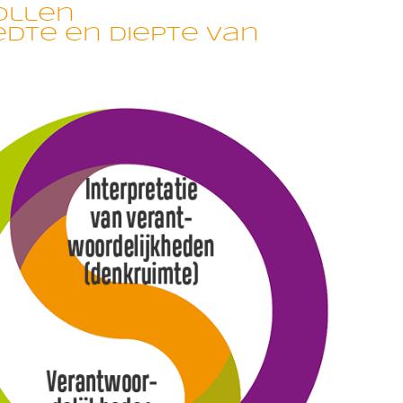
ollen
eedte en diepte van