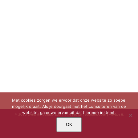
Met cookies zorgen we ervoor dat onze website zo soepel
mogelijk draait. Als je doorgaat met het consulteren van de
website, gaan we ervan uit dat hiermee instemt.
©
2026 Dynamic Collaboration | Alle rechten voorbehouden |
Privacy &
Cookie beleid
OK
X
LinkedIn